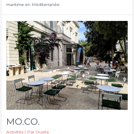
maritime en Méditerranée.
MO.CO.
Activités
/ Par
Ouxita